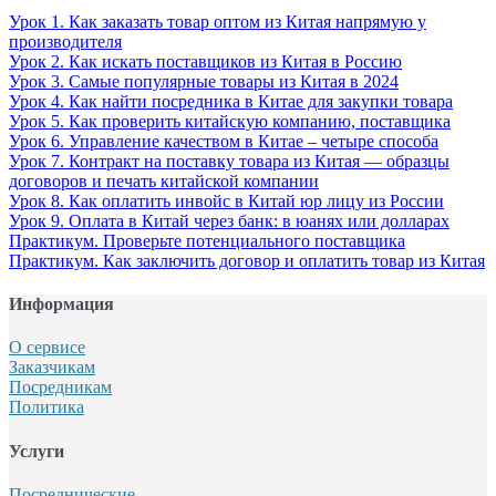
Урок 1. Как заказать товар оптом из Китая напрямую у
производителя
Урок 2. Как искать поставщиков из Китая в Россию
Урок 3. Самые популярные товары из Китая в 2024
Урок 4. Как найти посредника в Китае для закупки товара
Урок 5. Как проверить китайскую компанию, поставщика
Урок 6. Управление качеством в Китае – четыре способа
Урок 7. Контракт на поставку товара из Китая — образцы
договоров и печать китайской компании
Урок 8. Как оплатить инвойс в Китай юр лицу из России
Урок 9. Оплата в Китай через банк: в юанях или долларах
Практикум. Проверьте потенциального поставщика
Практикум. Как заключить договор и оплатить товар из Китая
Информация
О сервисе
Заказчикам
Посредникам
Политика
Услуги
Посреднические