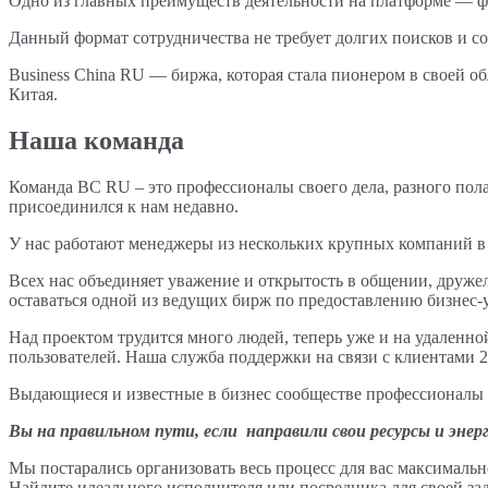
Одно из главных преимуществ деятельности на платформе — фи
Данный формат сотрудничества не требует долгих поисков и со
Business China RU — биржа, которая стала пионером в своей о
Китая.
Наша команда
Команда BC RU – это профессионалы своего дела, разного пола,
присоединился к нам недавно.
У нас работают менеджеры из нескольких крупных компаний в
Всех нас объединяет уважение и открытость в общении, друже
оставаться одной из ведущих бирж по предоставлению бизнес-у
Над проектом трудится много людей, теперь уже и на удаленно
пользователей. Наша служба поддержки на связи с клиентами 2
Выдающиеся и известные в бизнес сообществе профессионалы р
Вы на правильном пути, если направили свои ресурсы и эне
Мы постарались организовать весь процесс для вас максимальн
Найдите идеального исполнителя или посредника для своей зад