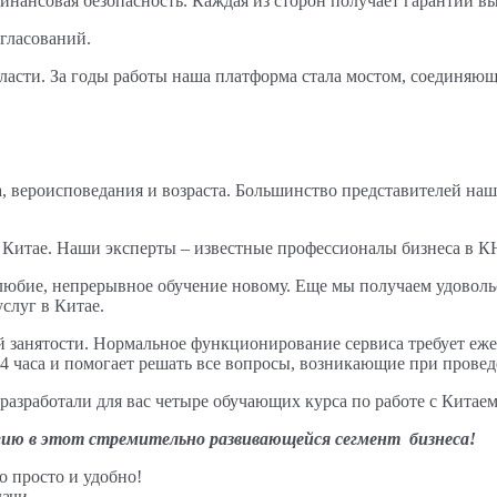
нансовая безопасность. Каждая из сторон получает гарантии вып
гласований.
бласти. За годы работы наша платформа стала мостом, соединяю
 вероисповедания и возраста. Большинство представителей нашег
 Китае. Наши эксперты – известные профессионалы бизнеса в К
любие, непрерывное обучение новому. Еще мы получаем удовольс
слуг в Китае.
й занятости. Нормальное функционирование сервиса требует еже
4 часа и помогает решать все вопросы, возникающие при провед
азработали для вас четыре обучающих курса по работе с Китаем
ргию в этот стремительно развивающейся сегмент бизнеса!
о просто и удобно!
ачи.