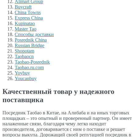
Alimart Group
Buycraft
China Towns
Express China
Kupinatao
Master Tao
Способы доставки
Posrednik China
Russian Bridge
Shopotam
Taobaocn
Taobao-Posrednik
Taobao.ru.com
Yoybuy
Youcanbuy
Качественный товар у надежного
поставщика
Посредник Таобао в Китае, на Алибаба и на иных торговых
площадках – это опытный и проверенный партнер. Он имеет
налаженные связи, благодаря чему легко находит
производителя, договаривается с ним о поставке и решает
вопросы выкупа. Дорожащий своей репутацией посредник в